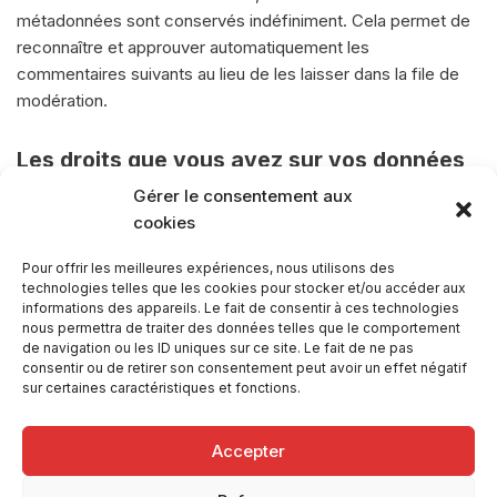
métadonnées sont conservés indéfiniment. Cela permet de
reconnaître et approuver automatiquement les
commentaires suivants au lieu de les laisser dans la file de
modération.
Les droits que vous avez sur vos données
Gérer le consentement aux
Si vous avez un compte ou si vous avez laissé des
cookies
commentaires sur le site, vous pouvez demander à recevoir
Pour offrir les meilleures expériences, nous utilisons des
un fichier contenant toutes les données personnelles que
technologies telles que les cookies pour stocker et/ou accéder aux
nous possédons à votre sujet, incluant celles que vous nous
informations des appareils. Le fait de consentir à ces technologies
avez fournies. Vous pouvez également demander la
nous permettra de traiter des données telles que le comportement
de navigation ou les ID uniques sur ce site. Le fait de ne pas
suppression des données personnelles vous concernant.
consentir ou de retirer son consentement peut avoir un effet négatif
Cela ne prend pas en compte les données stockées à des
sur certaines caractéristiques et fonctions.
fins administratives, légales ou pour des raisons de sécurité.
Accepter
Transmission de vos données personnelles