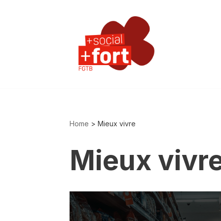
Aller
au
contenu
Home
>
Mieux vivre
Mieux vivr